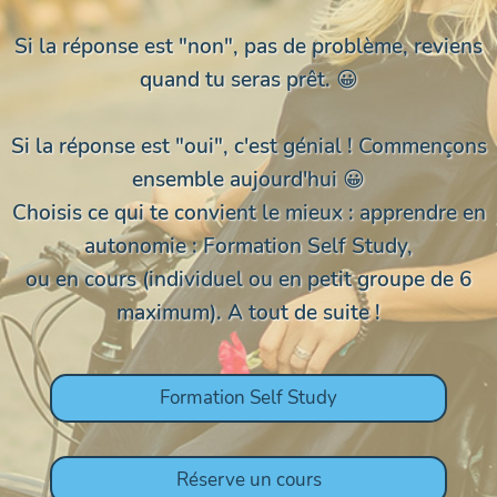
Si la réponse est "non", pas de problème, reviens
quand tu seras prêt. 😀
Si la réponse est
"oui"
, c'est génial !
Commençons
ensemble aujourd'hui
😀
Choisis ce qui te convient le mieux : apprendre en
autonomie : Formation Self Study,
ou en cours (individuel ou en petit groupe de 6
maximum).
A tout de suite !
Formation Self Study
Réserve un cours