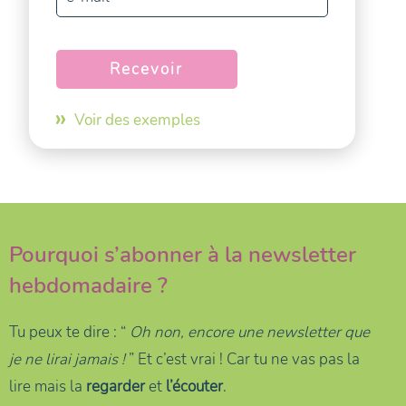
Voir des exemples
Pourquoi s’abonner à la newsletter
hebdomadaire ?
Tu peux te dire : “
Oh non, encore une newsletter que
je ne lirai jamais !
” Et c’est vrai ! Car tu ne vas pas la
lire mais la
regarder
et
l’écouter
.